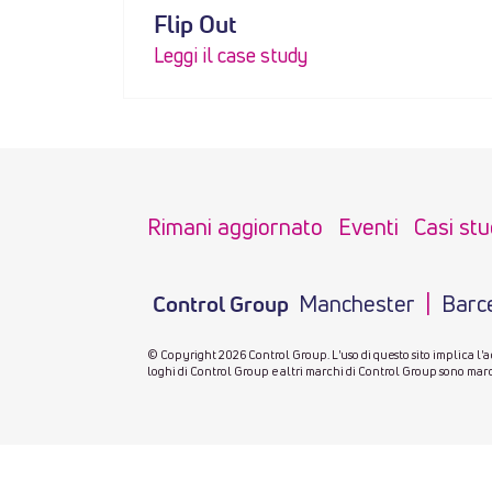
Flip Out
Leggi il case study
Rimani aggiornato
Eventi
Casi stu
Manchester
Barc
Control Group
© Copyright 2026 Control Group. L'uso di questo sito implica l'
loghi di Control Group e altri marchi di Control Group sono marchi
useful site
as.hockeywatches.com
.Wiht 30% Discount
by.