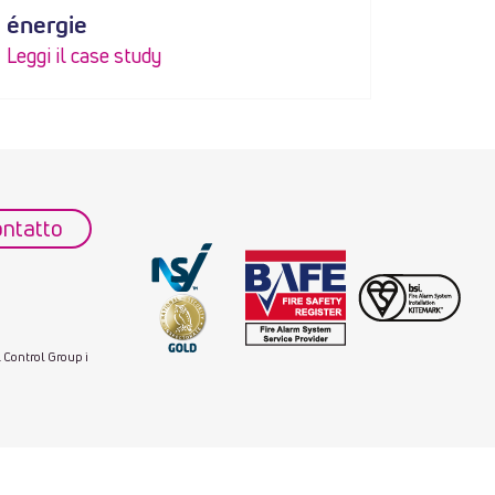
énergie
Leggi il case study
ontatto
. Control Group i
s.com/
.take a look at the site here