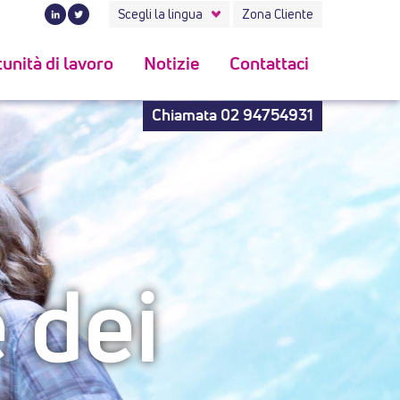
Scegli la lingua
Zona Cliente
unità di lavoro
Notizie
Contattaci
Chiamata
02 94754931
 dei