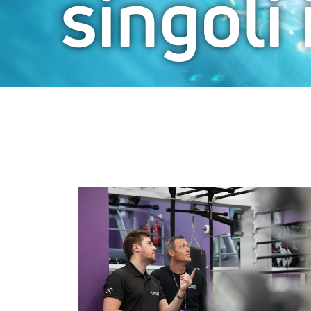
singoli
Osserva
il
potere