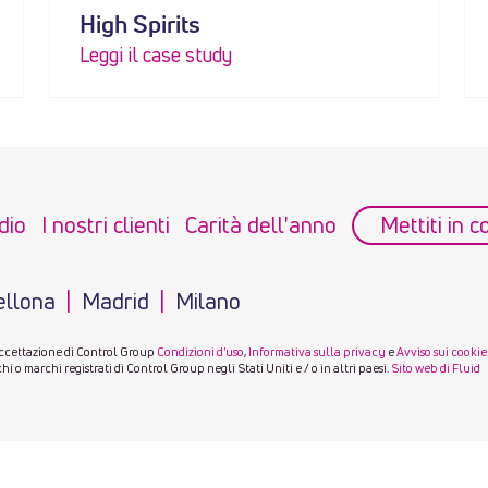
High Spirits
Leggi il case study
dio
I nostri clienti
Carità dell'anno
Mettiti in c
ellona
Madrid
Milano
accettazione di Control Group
Condizioni d'uso
,
Informativa sulla privacy
e
Avviso sui cookie
 o marchi registrati di Control Group negli Stati Uniti e / o in altri paesi.
Sito web di Fluid
moneyhublot.com
.the best price
https://at.inomegawatche