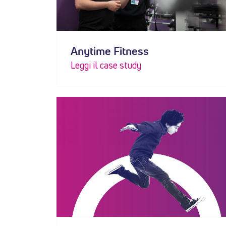
dei
Anytime Fitness
Leggi il case study
singoli
in
azione